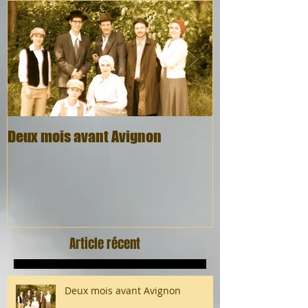
Deux mois avant Avignon
Quel cadeau, q
Article récent
Deux mois avant Avignon