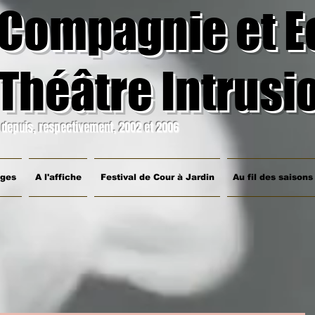
Compagnie et E
Théâtre Intrusi
depuis, respectivement, 2002 et 2006
ages
A l'affiche
Festival de Cour à Jardin
Au fil des saisons