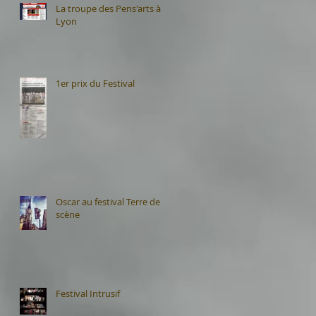
La troupe des Pens'arts à
Lyon
1er prix du Festival
Oscar au festival Terre de
scène
Festival Intrusif