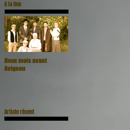
A la Une
Deux mois avant
Quel cadeau, quel
Avignon
honneur
Article récent