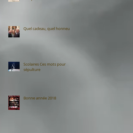
Quel cadeau, quel honneur
Scolaires Ces mots pour
sépulture
Bonne année 2018