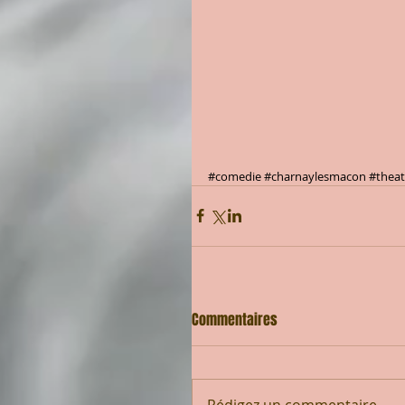
#comedie
#charnaylesmacon
#theat
Commentaires
Rédigez un commentaire...