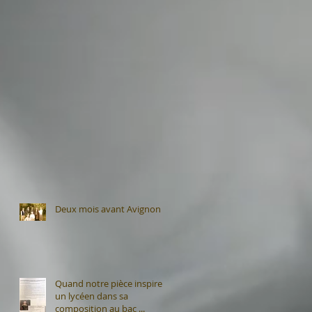
Deux mois avant Avignon
Quand notre pièce inspire
un lycéen dans sa
composition au bac ...