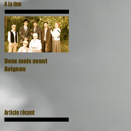
A la Une
Deux mois avant
Quel cadeau, quel
Avignon
honneur
Article récent