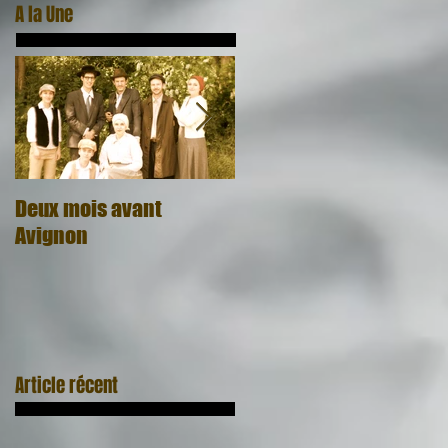
A la Une
Deux mois avant
Quel cadeau, quel
Avignon
honneur
Article récent