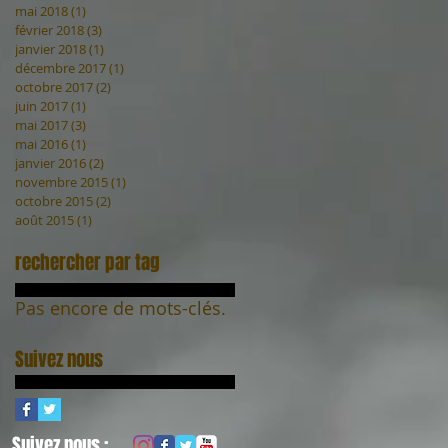
mai 2018
(1)
1 post
février 2018
(3)
3 posts
janvier 2018
(1)
1 post
décembre 2017
(1)
1 post
octobre 2017
(2)
2 posts
juin 2017
(1)
1 post
mai 2017
(3)
3 posts
mai 2016
(1)
1 post
janvier 2016
(2)
2 posts
novembre 2015
(1)
1 post
octobre 2015
(2)
2 posts
août 2015
(1)
1 post
rechercher par tag
Pas encore de mots-clés.
Suivez nous
Suivez nous :