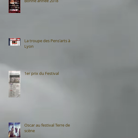
Bonne année 2018
La troupe des Pens'arts à
Lyon
1er prix du Festival
Oscar au festival Terre de
scène