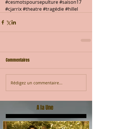
#cesmotspoursepulture
#saison17
#cjarrix
#theatre
#tragédie
#hillel
Commentaires
Rédigez un commentaire...
A la Une