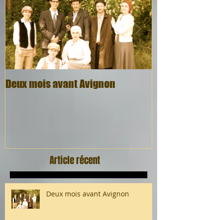
Deux mois avant Avignon
Quel cadeau, q
Article récent
Deux mois avant Avignon