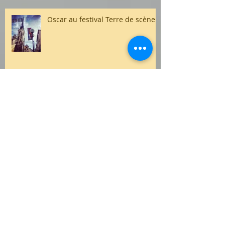
Oscar au festival Terre de scène
Festival Intrusif
Ces mots pour sépulture au
Centre Hillel