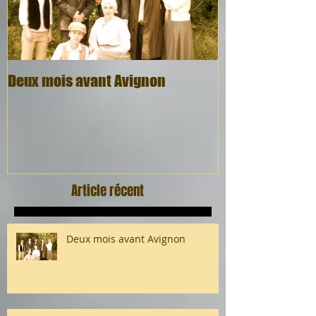
Deux mois avant Avignon
Quel cadeau, q
Article récent
Deux mois avant Avignon