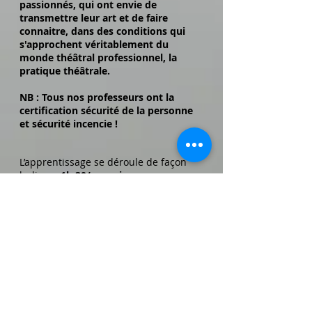
passionnés, qui ont envie de
transmettre leur art et de faire
connaitre, dans des conditions qui
s'approchent véritablement du
monde théâtral professionnel, la
pratique théâtrale.
NB : Tous nos professeurs ont la
certification sécurité de la personne
et sécurité incencie !
L’apprentissage se déroule de façon
ludique,
1h 30/ semaine
.
Ensemble, nous travaillons
essentiellement sur :
-La Concentration, l’attention, l’écoute,
le respect d’autrui, l’évolution avec
autrui
-L’occupation de l’espace, le repérage,
le déplacement
-La prise de conscience de son corps