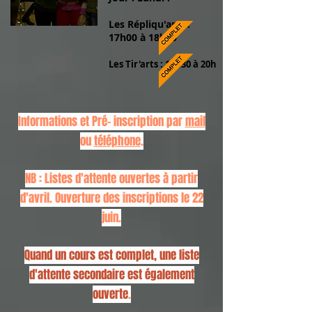
Les Répliqu'arts :
17h00 à 18h30
Les Tir'arts : 18h30 à 20h
Informations et Pré- inscription par
mail
ou
téléphone
.
NB : Listes d'attente ouvertes à partir
d'avril. Ouverture des inscriptions le 22
juin.
Quand un cours est complet, une liste
d'attente secondaire est également
ouverte
.