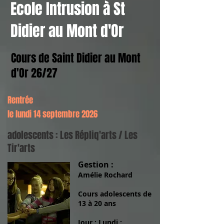
Ecole Intrusion à St
Didier au Mont d'Or
Cours de Saint Didier au Mont
d'Or 26/27
Rentrée
le lundi 14 septembre 2026
adolescents : Les Répliq'arts / Les
Tir'arts
Gestion :
Amélie Rochard
Cours adolescents
de
13 à 20 ans
Jour :
Lundi :