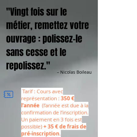
"Vingt fois sur le
métier, remettez votre
ouvrage : polissez-le
sans cesse et le
repolissez."
– Nicolas Boileau
Tarif : Cours avec
représentation :
350 €
l’année
(l’année est due à la
confirmation de l’inscription.
Un paiement en 3 fois est
possible)
+ 35 € de frais de
pré-inscription
.