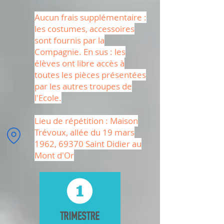
Aucun frais supplémentaire :
les costumes, accessoires
sont fournis par la
Compagnie. En sus : les
élèves ont libre accès à
toutes les pièces présentées
par les autres troupes de
l'Ecole.
Lieu de répétition : Maison
Trévoux, allée du 19 mars
1962, 69370 Saint Didier au
Mont d'Or