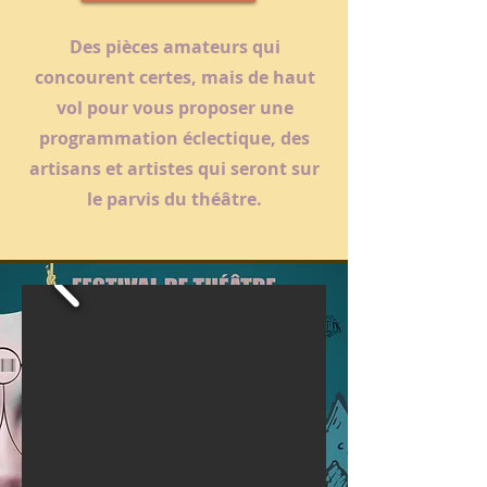
Des pièces amateurs qui
concourent certes, mais de haut
vol pour vous proposer une
programmation éclectique, des
artisans et artistes qui seront sur
le parvis du théâtre.