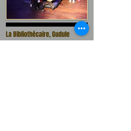
La Bibliothécaire, Gudule
avec Fromente, St Didier au Mont
d'Or
La Bibliothécaire, Gudule
avec Fromente, St Didier au Mont
d'Or
Juin 2013, 6e, Salle Paul Garcin, Lyon 1e,
Adaptation d'un roman de jeunesse