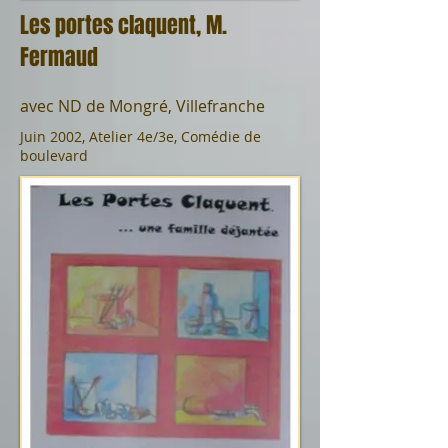
Les portes claquent, M.
Fermaud
avec ND de Mongré, Villefranche
Juin 2002, Atelier 4e/3e, Comédie de
boulevard