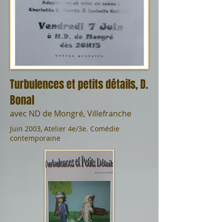
Turbulences et petits détails, D.
Bonal
avec ND de Mongré, Villefranche
Juin 2003, Atelier 4e/3e. Comédie
contemporaine