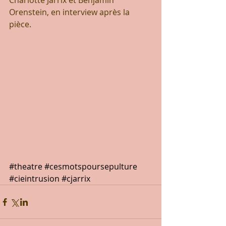
Charlotte Jarrix et Benjamin 
Orenstein, en interview après la 
pièce. 
#theatre
#cesmotspoursepulture
#cieintrusion
#cjarrix