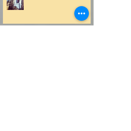
Festival Intrusif
Ces mots pour sépulture au
Centre Hillel
Archive
mai 2018
(1)
1 post