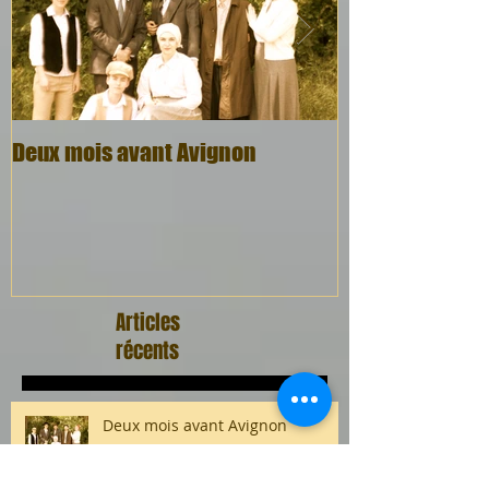
Deux mois avant Avignon
Quel cadeau, q
Articles
récents
Deux mois avant Avignon