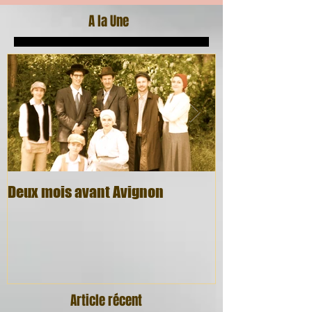
A la Une
Deux mois avant Avignon
Quel cadeau, q
Article récent