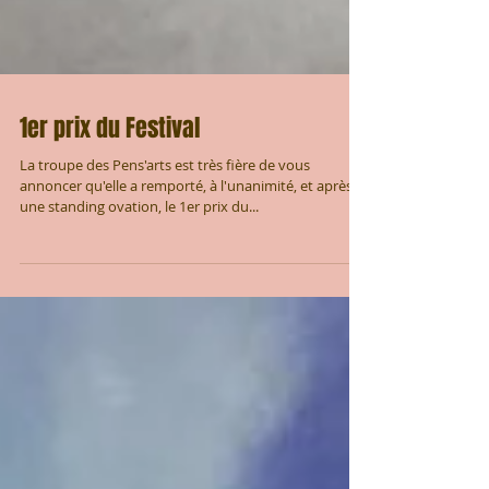
1er prix du Festival
La troupe des Pens'arts est très fière de vous
annoncer qu'elle a remporté, à l'unanimité, et après
une standing ovation, le 1er prix du...