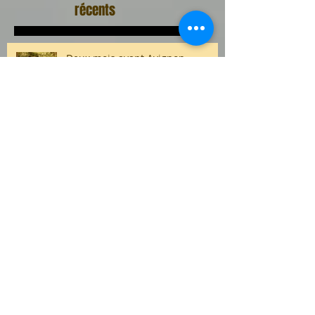
Articles
récents
Deux mois avant Avignon
Quand notre pièce inspire un
lycéen dans sa composition au
bac ...
Quel cadeau, quel honneur