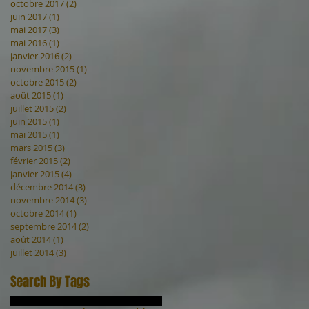
octobre 2017
(2)
2 posts
juin 2017
(1)
1 post
mai 2017
(3)
3 posts
mai 2016
(1)
1 post
janvier 2016
(2)
2 posts
novembre 2015
(1)
1 post
octobre 2015
(2)
2 posts
août 2015
(1)
1 post
juillet 2015
(2)
2 posts
juin 2015
(1)
1 post
mai 2015
(1)
1 post
mars 2015
(3)
3 posts
février 2015
(2)
2 posts
janvier 2015
(4)
4 posts
décembre 2014
(3)
3 posts
novembre 2014
(3)
3 posts
octobre 2014
(1)
1 post
septembre 2014
(2)
2 posts
août 2014
(1)
1 post
juillet 2014
(3)
3 posts
Search By Tags