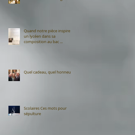
Quand notre pièce inspire
un lycéen dans sa
composition au bac ...
i
Quel cadeau, quel honneur
Scolaires Ces mots pour
sépulture