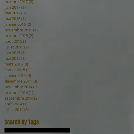
octobre 2017
(2)
2 posts
juin 2017
(1)
1 post
mai 2017
(3)
3 posts
mai 2016
(1)
1 post
janvier 2016
(2)
2 posts
novembre 2015
(1)
1 post
octobre 2015
(2)
2 posts
août 2015
(1)
1 post
juillet 2015
(2)
2 posts
juin 2015
(1)
1 post
mai 2015
(1)
1 post
mars 2015
(3)
3 posts
février 2015
(2)
2 posts
janvier 2015
(4)
4 posts
décembre 2014
(3)
3 posts
novembre 2014
(3)
3 posts
octobre 2014
(1)
1 post
septembre 2014
(2)
2 posts
août 2014
(1)
1 post
juillet 2014
(3)
3 posts
Search By Tags