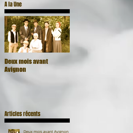
A la Une
!
du
Deux mois avant
Quel cadeau, quel
Avignon
honneur
Articles récents
Deux mois avant Avignon