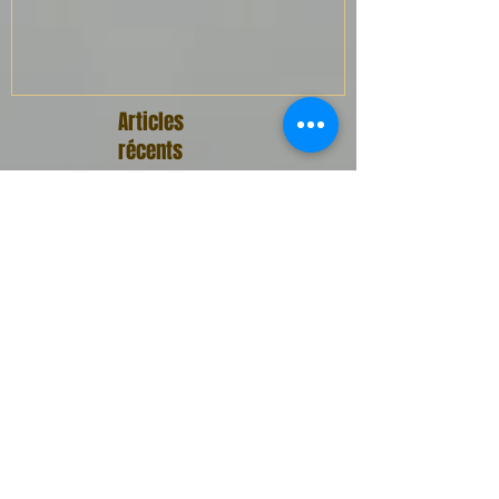
Articles
récents
Deux mois avant Avignon
Quand notre pièce inspire un
lycéen dans sa composition au
bac ...