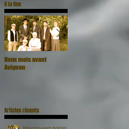
A la Une
s
 A
Deux mois avant
Quel cadeau, quel
Avignon
honneur
Articles récents
Deux mois avant Avignon