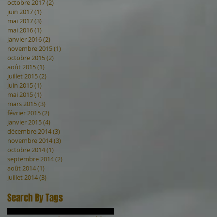
octobre 2017
(2)
2 posts
juin 2017
(1)
1 post
mai 2017
(3)
3 posts
mai 2016
(1)
1 post
janvier 2016
(2)
2 posts
novembre 2015
(1)
1 post
octobre 2015
(2)
2 posts
août 2015
(1)
1 post
juillet 2015
(2)
2 posts
juin 2015
(1)
1 post
mai 2015
(1)
1 post
mars 2015
(3)
3 posts
février 2015
(2)
2 posts
janvier 2015
(4)
4 posts
décembre 2014
(3)
3 posts
novembre 2014
(3)
3 posts
octobre 2014
(1)
1 post
septembre 2014
(2)
2 posts
août 2014
(1)
1 post
juillet 2014
(3)
3 posts
Search By Tags