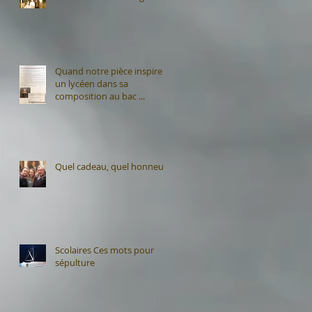
Quand notre pièce inspire
un lycéen dans sa
composition au bac ...
Quel cadeau, quel honneur
Scolaires Ces mots pour
sépulture